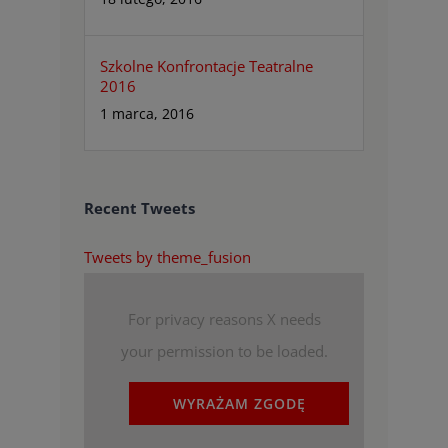
Szkolne Konfrontacje Teatralne
2016
1 marca, 2016
Recent Tweets
Tweets by theme_fusion
For privacy reasons X needs
your permission to be loaded.
WYRAŻAM ZGODĘ