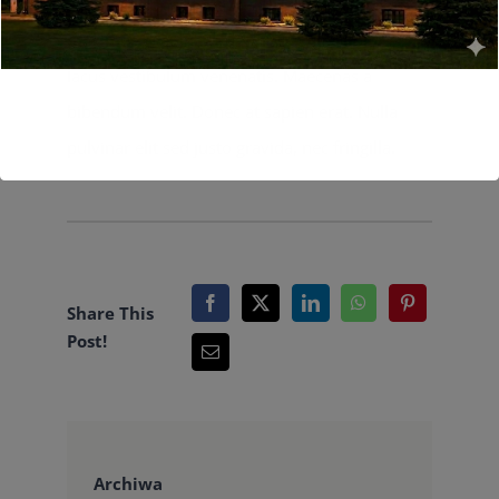
aliquam. Nunc at mauris vitae nisl ullamcorper
maximus eget in purus. Cras auctor dolor et
lacus vestibulum venenatis. Maecenas a
bibendum velit. Donec at sapien erat. Nulla
pulvinar elit sed justo gravida, nec fringilla.
Share This
Post!
Archiwa