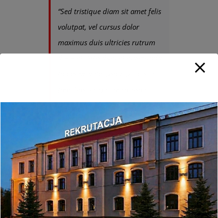
“Sed tristique diam sit amet felis
volutpat, vel cursus dolor
maximus duis ultricies rutrum
dolor et. Interdum et malesuada
fames ac ante ipsum primis in
faucibus. Integer accumsan
tempus finibus.”
Donec vel urna risus. Curabitur placerat
hendrerit nisl in fermentum. Suspendisse dui
eros, sodales non vulputate at, lobortis ac mi.
Vestibulum vel semper nulla. Praesent sodales
pellentesque suscipit. Nullam vulputate viverra