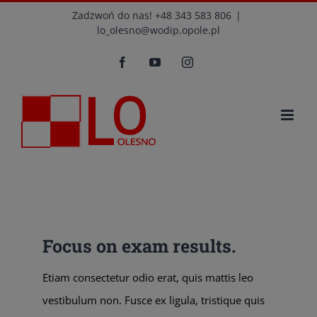
Przejdź
modal-check
Zadzwoń do nas! +48 343 583 806
|
lo_olesno@wodip.opole.pl
do
Otwórz 
zawartości
Facebook
YouTube
Instagram
Focus on exam results.
Etiam consectetur odio erat, quis mattis leo
vestibulum non. Fusce ex ligula, tristique quis