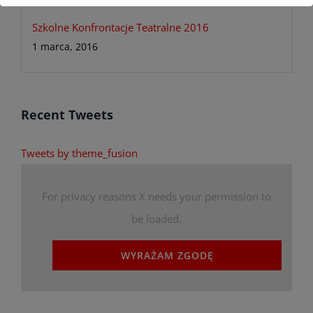
Szkolne Konfrontacje Teatralne 2016
1 marca, 2016
Recent Tweets
Tweets by theme_fusion
For privacy reasons X needs your permission to
be loaded.
WYRAŻAM ZGODĘ