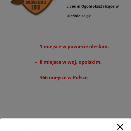
Liceum Ogólnokształcące w
Oleśnie
zajęło:
– 1 miejsce w powiecie oleskim
.
– 8 miejsce w woj. opolskim,
– 366 miejsce w Polsce,
Archiwa