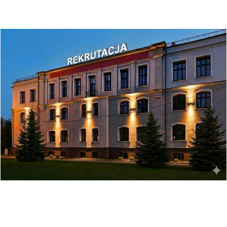
Archiwa
Szukaj
Komentarz
Popularne
Ostanie
Stypendium Prezesa Rady Ministrów dla Natalii
23 października, 2015
„Brązowa Szkoła” w rankingu Perspektyw
18 lutego, 2016