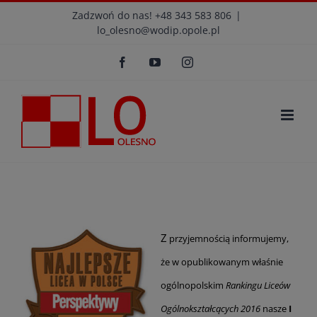
Przejdź
modal-check
Zadzwoń do nas! +48 343 583 806
|
lo_olesno@wodip.opole.pl
do
Otwórz 
zawartości
Facebook
YouTube
Instagram
Z
przyjemnością informujemy,
że w opublikowanym właśnie
ogólnopolskim
Rankingu Liceów
Ogólnokształcących
2016
nasze
I