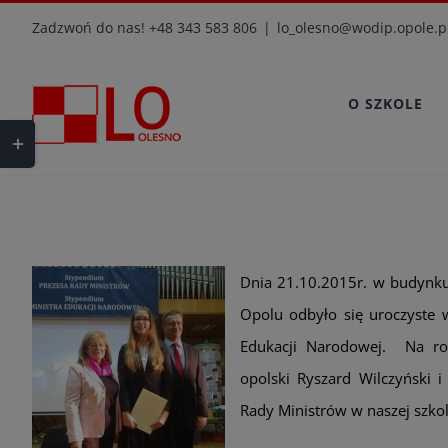
Przejdź
Zadzwoń do nas! +48 343 583 806
|
lo_olesno@wodip.opole.p
do
zawartości
O SZKOLE
Toggle
Sliding
Bar
Area
Dnia 21.10.2015r. w budynku 
Opolu odbyło się uroczyste 
Edukacji Narodowej. Na ro
opolski Ryszard Wilczyński i
Rady Ministrów w naszej szkole