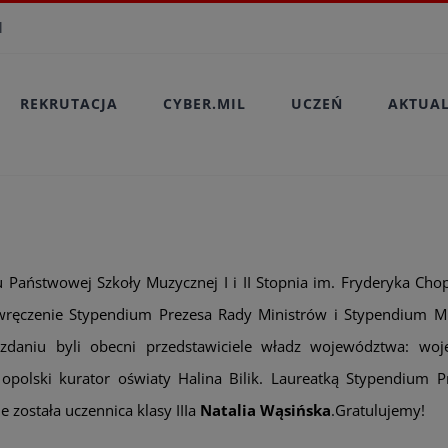
modal-check
l
REKRUTACJA
CYBER.MIL
UCZEŃ
AKTUA
Państwowej Szkoły Muzycznej I i II Stopnia im. Fryderyka Cho
wręczenie Stypendium Prezesa Rady Ministrów i Stypendium Mi
zdaniu byli obecni przedstawiciele władz województwa: wo
 opolski kurator oświaty Halina Bilik. Laureatką Stypendium P
 została uczennica klasy IIIa
Natalia Wąsińska
.Gratulujemy!