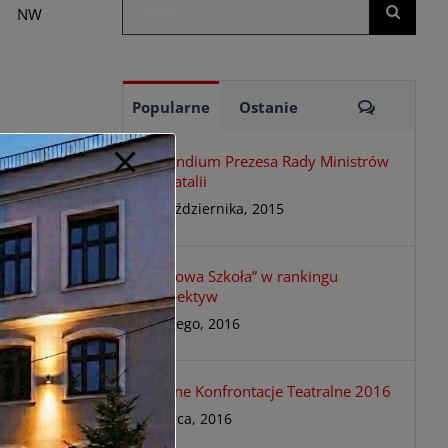
Szukaj
NW
Komentar
Popularne
Ostanie
Stypendium Prezesa Rady Ministrów
dla Natalii
23 października, 2015
„Brązowa Szkoła” w rankingu
Perspektyw
18 lutego, 2016
Szkolne Konfrontacje Teatralne 2016
1 marca, 2016