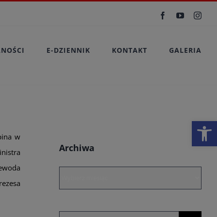
Facebook
YouTube
Inst
LNOŚCI
E-DZIENNIK
KONTAKT
GALERIA
Otwórz 
pina w
Archiwa
nistra
jewoda
Archiwa
rezesa