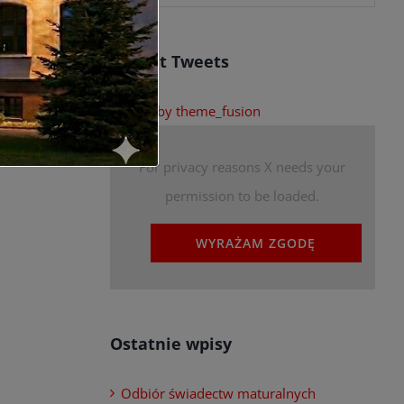
Recent Tweets
Tweets by theme_fusion
For privacy reasons X needs your
permission to be loaded.
WYRAŻAM ZGODĘ
Ostatnie wpisy
Odbiór świadectw maturalnych