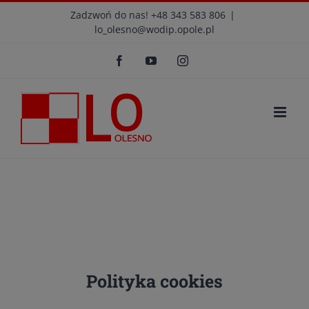
Przejdź
modal-check
Zadzwoń do nas! +48 343 583 806
|
lo_olesno@wodip.opole.pl
do
Otwórz 
zawartości
Facebook
YouTube
Instagram
Polityka cookies