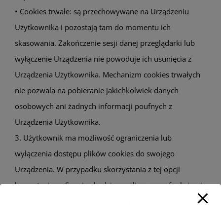
• Cookies trwałe: są przechowywane na Urządzeniu
Użytkownika i pozostają tam do momentu ich
skasowania. Zakończenie sesji danej przeglądarki lub
wyłączenie Urządzenia nie powoduje ich usunięcia z
Urządzenia Użytkownika. Mechanizm cookies trwałych
nie pozwala na pobieranie jakichkolwiek danych
osobowych ani żadnych informacji poufnych z
Urządzenia Użytkownika.
3. Użytkownik ma możliwość ograniczenia lub
wyłączenia dostępu plików cookies do swojego
Urządzenia. W przypadku skorzystania z tej opcji
korzystanie ze Serwisu będzie możliwe, poza funkcjami,
które ze swojej natury wymagają plików cookies.
III. Cele w jakich wykorzystywane są Cookies