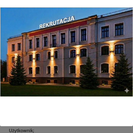
1. Administrator wykorzystuje Cookies Własne w
następujących celach:
1. Konfiguracji serwisu
• dostosowania zawartości stron internetowych Serwisu
do preferencji Użytkownika oraz optymalizacji
korzystania ze stron internetowych Serwisu;
• rozpoznania urządzenia Użytkownika Serwisu oraz
jego lokalizację i odpowiednio wyświetlenia strony
internetowej, dostosowanej do jego indywidualnych
potrzeb;
• zapamiętania ustawień wybranych przez Użytkownika
i personalizacji interfejsu Użytkownika, np. w zakresie
wybranego języka lub regionu, z którego pochodzi
Użytkownik;