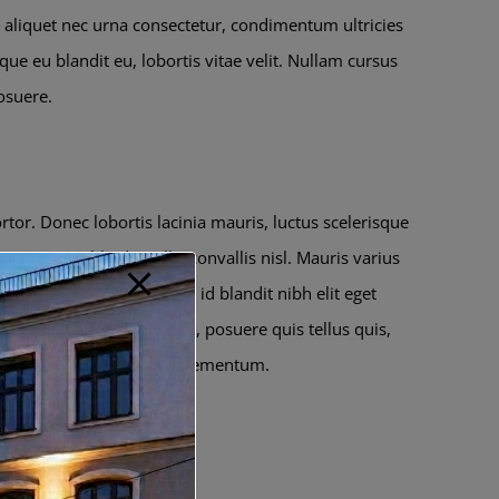
, aliquet nec urna consectetur, condimentum ultricies
que eu blandit eu, lobortis vitae velit. Nullam cursus
posuere.
tor. Donec lobortis lacinia mauris, luctus scelerisque
san vitae nibh id, mollis convallis nisl. Mauris varius
usto massa feugiat dolor, id blandit nibh elit eget
gue mi. Curabitur ante ex, posuere quis tellus quis,
liquam eu tortor gravida, elementum.
olestie
 nisi