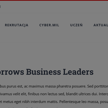
modal-check
l
REKRUTACJA
CYBER.MIL
UCZEŃ
AKTUA
rrows Business Leaders
bus purus est, ac maximus massa pharetra posuere. Sed porttit
amus velit elit, finibus non lectus sed, blandit ultrices dui. In
et metus eget nibh interdum mattis. Pellentesque leo massa, posuer