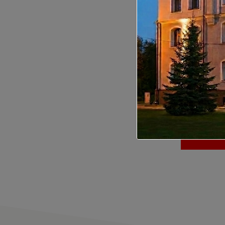
Studen
Career
Nullam venen
augue. Sed q
a. Nulla ali
vestibulum, 