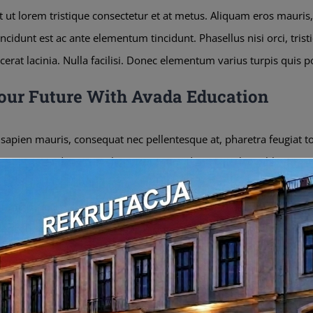
it ut lorem tristique consectetur et at metus. Aliquam eros mauris
cidunt est ac ante elementum tincidunt. Phasellus nisi orci, tristi
cerat lacinia. Nulla facilisi. Donec elementum varius turpis quis 
our Future With Avada Education
sapien mauris, consequat nec pellentesque at, pharetra feugiat tor
 eu. Donec dictum et elit porttitor tincidunt. Duis leo nibh, accum
at eleifend. Phasellus imperdiet, libero vel consectetur aliquam, j
lorem ipsum, rhoncus quis congue in, tristique id erat. Nunc ac con
elerisque dolor. Integer eu purus ut augue consectetur aliquet. A
ational Focus
– Nunc lacinia turpis imperdiet ligula malesuada m
ntial Courses
– Mauris sed felis et libero consectetur auctor id in
On People
– Sed at risus at erat pretium fringilla