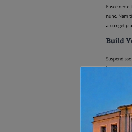
Fusce nec el
nunc. Nam tin
arcu eget pla
Build Y
Suspendisse 
ligula semper
cursus lorem 
tortor. Sed 
convallis sc
Intern
Reside
Focus 