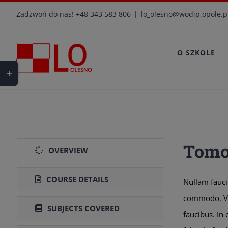
Przejdź
Zadzwoń do nas! +48 343 583 806
|
lo_olesno@wodip.opole.p
do
zawartości
O SZKOLE
Toggle
Sliding
Bar
Area
Tomo
OVERVIEW
COURSE DETAILS
Nullam fauci
commodo. Viv
SUBJECTS COVERED
faucibus. In 