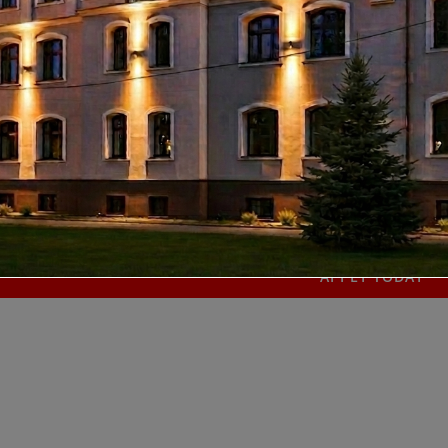
t Dedication
– Aenean ut purus non tortor rhoncus bibendum
 Placement
– Nunc nec turpis sit egestas scelerisque at finibus li
atis justo a porta faucibus. Sed accumsan nisl eget ligula iaculi
uis feugiat felis. Curabitur non ornare urna, vel congue mauris. N
quet vitae quam vitae commodo. Cras ut metus nibh. Suspendisse co
quam nec elementum cursus, justo purus varius nisl, iaculis matti
APPLY TODAY