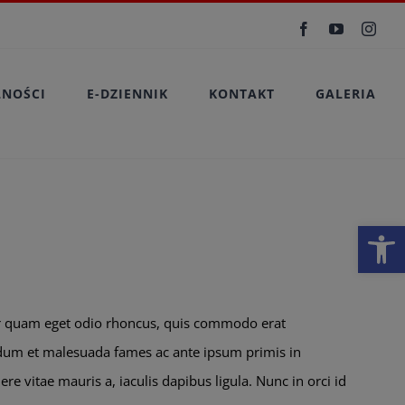
Facebook
YouTube
Inst
LNOŚCI
E-DZIENNIK
KONTAKT
GALERIA
Otwórz 
or quam eget odio rhoncus, quis commodo erat
terdum et malesuada fames ac ante ipsum primis in
e vitae mauris a, iaculis dapibus ligula. Nunc in orci id