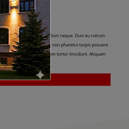
gula
s tristique. Nulla eget bibendum neque. Duis eu rutrum
am tincidunt mattis ligula, non pharetra turpis posuere
ngue velit dui, quis dictum tortor tincidunt. Aliquam
s lectus enim quis augue.