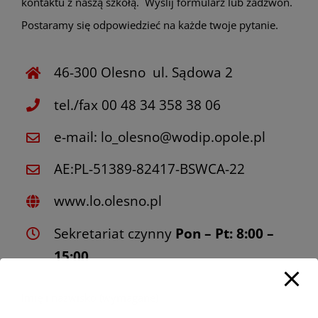
kontaktu z naszą szkołą. Wyślij formularz lub zadzwoń.
Postaramy się odpowiedzieć na każde twoje pytanie.
46-300 Olesno ul. Sądowa 2
tel./fax 00 48 34 358 38 06
e-mail: lo_olesno@wodip.opole.pl
AE:PL-51389-82417-BSWCA-22
www.lo.olesno.pl
Sekretariat czynny
Pon – Pt: 8:00 –
15:00
Imię i nazwisko (wymagane)