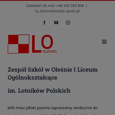
Przejdź
modal-check
Zadzwoń do nas! +48 343 583 806
|
lo_olesno@wodip.opole.pl
do
Otwórz 
zawartości
Facebook
YouTube
Instagram
Zespół Szkół w Oleśnie I Liceum
Ogólnokształcące
im. Lotników Polskich
Jeśli masz jakieś pytania zapraszamy serdecznie do