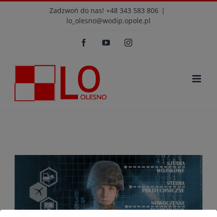
Przejdź
modal-check
Zadzwoń do nas! +48 343 583 806
|
lo_olesno@wodip.opole.pl
do
Otwórz 
zawartości
Facebook
YouTube
Instagram