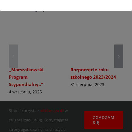
Podobne wpisy
„Marszałkowski
Rozpoczęcie roku
Program
szkolnego 2023/2024
Stypendialny..”
31 sierpnia, 2023
4 września, 2025
Strona korzysta z
plików cookie
w
ZGADZAM
celu realizacji usług. Korzystając ze
SIĘ
strony zgadzasz się na ich użycie.