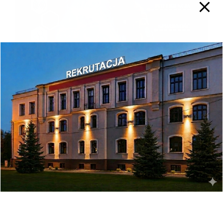
Share This Event!
Facebook
X
LinkedIn
WhatsApp
Pinterest
Email