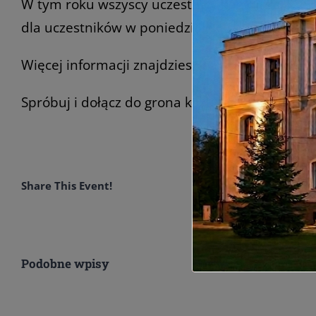
W tym roku wszyscy uczestnicy konkursu obejrz
dla uczestników w poniedziałek 8. lutego 2021r
Więcej informacji znajdziesz na
stronie konk
Spróbuj i dołącz do grona kilku
laureatów
tego
Share This Event!
Podobne wpisy