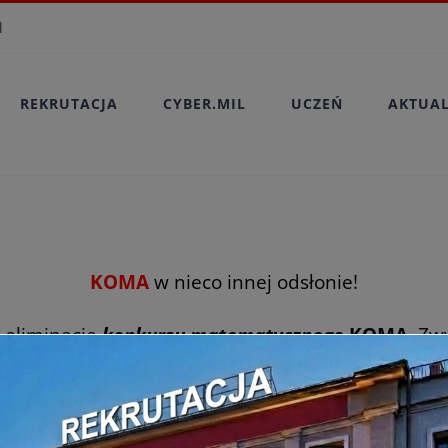
modal-check
l
REKRUTACJA
CYBER.MIL
UCZEŃ
AKTUA
KOMA
w nieco innej odsłonie!
 eliminacje
konkursu matematycznego
KOMA
. Zw
rozwiązaniu testu. Program wykładu przygotowany
 testu wystarczała wiedza zdobyta na tym wykład