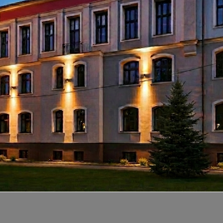
ą film z wykładem. Podstawą kwalifikacji do finał
. od godz. 16.00 do 17.00.
ursu KOMA
. Zgłoszenia udziału w zawodach przyj
 konkursu z naszej szkoły. Ostatnim był trzy lata