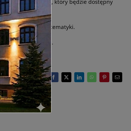
u będzie test online, który będzie dostępny
mują nauczyciele matematyki.
 temu
Tomek Ludyga
.
Facebook
X
LinkedIn
WhatsApp
Pinterest
Email