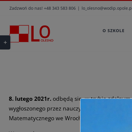
Przejdź
Zadzwoń do nas! +48 343 583 806
|
lo_olesno@wodip.opole.p
do
zawartości
O SZKOLE
Toggle
Sliding
Bar
Area
8. lutego 2021r.
odbędą się, w trybie zdalnym,
wygłoszonego przez nauczyciela, a następnie 
Matematycznego we Wrocławiu. Do rozwiązania