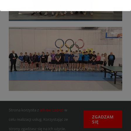
Strona korzysta z
plików cookie
w
ZGADZAM
celu realizacji usług. Korzystając ze
SIĘ
strony zgadzasz się na ich użycie.