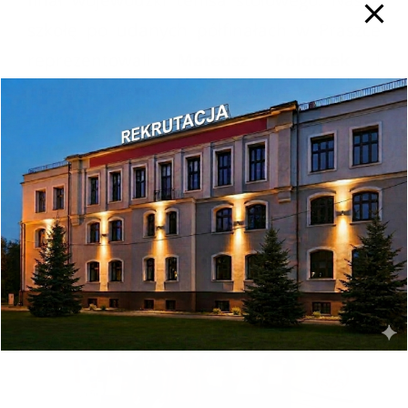
szkołę po udanych półfinałach w Praszce
reprezentowali
Mateusz Poloczek
i
Tomasz Mencel
. Ostatecznie w Nysie
Tomasz uplasował się na 5 miejscu i
Mateusz na 9 miejscu w województwie.
Gratulujemy sukcesów!