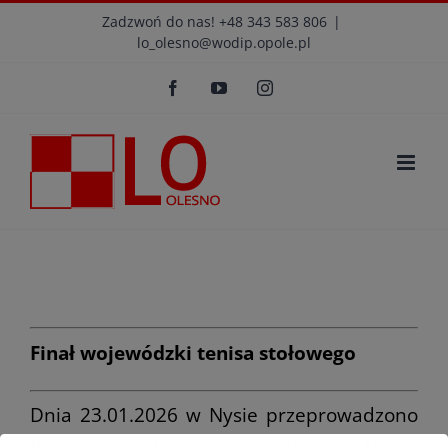
Przejdź
modal-check
Zadzwoń do nas! +48 343 583 806
|
lo_olesno@wodip.opole.pl
do
Otwórz 
zawartości
Facebook
YouTube
Instagram
Finał wojewódzki tenisa stołowego
Dnia 23.01.2026 w Nysie przeprowadzono
finał wojewódzki tenisa stołowego. Naszą