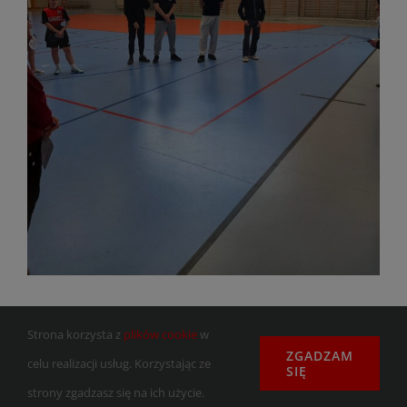
Strona korzysta z
plików cookie
w
ZGADZAM
celu realizacji usług. Korzystając ze
SIĘ
strony zgadzasz się na ich użycie.