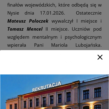
finałów wojewódzkich, które odbędą się w
Nysie dnia 17.01.2026. Ostatecznie
Mateusz Poloczek
wywalczył I miejsce i
Tomasz Mencel
II miejsce. Uczniów pod
względem mentalnym i psychologicznym
wpierała Pani Mariola Lubojańska.
Serdecznie dziękujemy, gratulujemy i
życzymy dalszych sukcesów w finałach.
J.I