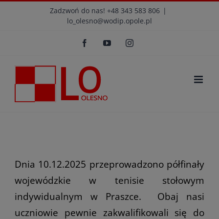
Przejdź
modal-check
Zadzwoń do nas! +48 343 583 806
|
lo_olesno@wodip.opole.pl
do
Otwórz 
zawartości
Facebook
YouTube
Instagram
Dnia 10.12.2025 przeprowadzono półfinały
wojewódzkie w tenisie stołowym
indywidualnym w Praszce. Obaj nasi
uczniowie pewnie zakwalifikowali się do