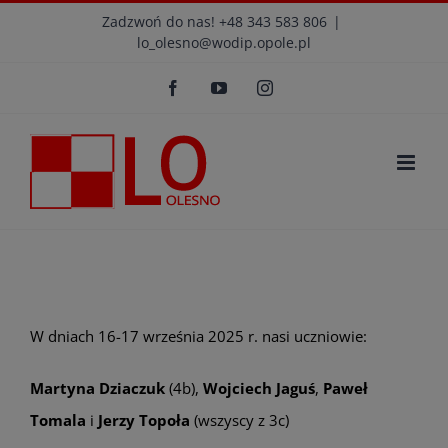
Przejdź
modal-check
Zadzwoń do nas! +48 343 583 806
|
lo_olesno@wodip.opole.pl
do
Otwórz 
zawartości
Facebook
YouTube
Instagram
W dniach 16-17 września 2025 r. nasi uczniowie:
Martyna Dziaczuk
(4b),
Wojciech Jaguś
,
Paweł
Tomala
i
Jerzy Topoła
(wszyscy z 3c)