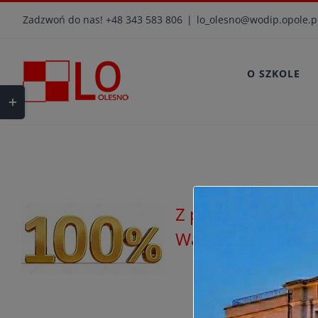
Przejdź
Zadzwoń do nas! +48 343 583 806
|
lo_olesno@wodip.opole.p
do
zawartości
O SZKOLE
Toggle
Sliding
Bar
Area
Z przyjemnością i
Was dumni i grat