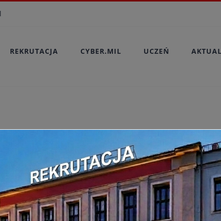
modal-check
l
REKRUTACJA
CYBER.MIL
UCZEŃ
AKTUA
nformujemy, że wszyscy nasi tegoroczni a
ulujemy Wam serdecznie!